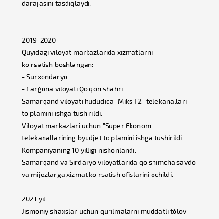
darajasini tasdiqlaydi.
2019-2020
Quyidagi viloyat markazlarida xizmatlarni
ko'rsatish boshlangan:
- Surxondaryo
- Farg`ona viloyati Qo'qon shahri.
Samarqand viloyati hududida "Miks T2" telekanallari
to'plamini ishga tushirildi.
Viloyat markazlari uchun "Super Ekonom"
telekanallarining byudjet to'plamini ishga tushirildi
Kompaniyaning 10 yilligi nishonlandi.
Samarqand va Sirdaryo viloyatlarida qo'shimcha savdo
va mijozlarga xizmat ko'rsatish ofislarini ochildi.
2021 yil
Jismoniy shaxslar uchun qurilmalarni muddatli to`lov