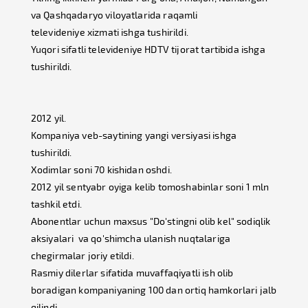
va Qashqadaryo viloyatlarida raqamli
televideniye xizmati ishga tushirildi.
Yuqori sifatli televideniye HDTV tijorat tartibida ishga
tushirildi.
2012 yil.
Kompaniya veb-saytining yangi versiyasi ishga
tushirildi.
Xodimlar soni 70 kishidan oshdi.
2012 yil sentyabr oyiga kelib tomoshabinlar soni 1 mln
tashkil etdi.
Abonentlar uchun maxsus "Do'stingni olib kel" sodiqlik
aksiyalari va qo'shimcha ulanish nuqtalariga
chegirmalar joriy etildi.
Rasmiy dilerlar sifatida muvaffaqiyatli ish olib
boradigan kompaniyaning 100 dan ortiq hamkorlari jalb
qilindi.