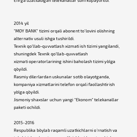
Efirga uzatiladigan telekanallar soni ko`paytirildi.
2014 yil
"MOY BANK" tizimi orqali abonent to'lovini olishning
alternativ usuli ishga tushirildi.
Texnik qo'llab-quvvatlash xizmati ish tizimi yangilandi,
shuningdek Texnik qo'llab-quvvatlash
xizmati operatorlarining ishini baholash tizimi yo`lga
qo`yildi.
Rasmiy dilerlardan uskunalar sotib olayotganda,
kompaniya xizmatlarini telefon orqali faollashtirish
yo`lga qo`yildi.
Jismoniy shaxslar uchun yangi "Ekonom" telekanallar
paketi ochildi.
2015-2016
Respublika bo`ylab raqamli uzatkichlarni o'rnatish va