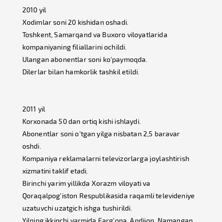
2010 yil
Xodimlar soni 20 kishidan oshadi.
Toshkent, Samarqand va Buxoro viloyatlarida
kompaniyaning filiallarini ochildi.
Ulangan abonentlar soni ko'paymoqda.
Dilerlar bilan hamkorlik tashkil etildi.
2011 yil
Korxonada 50 dan ortiq kishi ishlaydi.
Abonentlar soni o'tgan yilga nisbatan 2,5 baravar
oshdi.
Kompaniya reklamalarni televizorlarga joylashtirish
xizmatini taklif etadi.
Birinchi yarim yillikda Xorazm viloyati va
Qoraqalpog'iston Respublikasida raqamli televideniye
uzatuvchi uzatgich ishga tushirildi.
Yilning ikkinchi yarmida Farg'ona, Andijon, Namangan