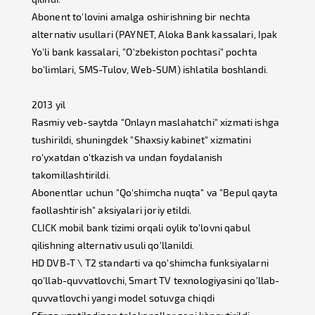
Abonent to'lovini amalga oshirishning bir nechta
alternativ usullari (PAYNET, Aloka Bank kassalari, Ipak
Yo'li bank kassalari, "O'zbekiston pochtasi" pochta
bo'limlari, SMS-Tulov, Web-SUM) ishlatila boshlandi.
2013 yil
Rasmiy veb-saytda "Onlayn maslahatchi" xizmati ishga
tushirildi, shuningdek "Shaxsiy kabinet" xizmatini
ro'yxatdan o'tkazish va undan foydalanish
takomillashtirildi.
Abonentlar uchun "Qo'shimcha nuqta" va "Bepul qayta
faollashtirish" aksiyalari joriy etildi.
CLICK mobil bank tizimi orqali oylik to'lovni qabul
qilishning alternativ usuli qo'llanildi.
HD DVB-T \ T2 standarti va qo'shimcha funksiyalarni
qo'llab-quvvatlovchi, Smart TV texnologiyasini qo'llab-
quvvatlovchi yangi model sotuvga chiqdi