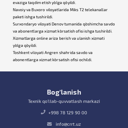
evaziga taqdim etish yo`lga qo`yildi.
Navoiy va Buxoro viloyatlarida Miks T2 telekanallar
paketi ishga tushirildi.
Surxondaryo viloyati Denov tumanida qo`shimcha savdo
va abonentlarga xizmat ko`rsatish ofisi ishga tushirildi.
Xizmatlarga online ariza berish va ulanish xizmati
yo`lga qo`yildi.
Toshkent viloyati Angren shahrida savdo va
abonentlarga xizmat ko`rsatish ofisi ochildi.
Bog'lanish
Texnik qo'llab-quvvatlash markazi
+998 78 129 90 00
info@crrt.uz