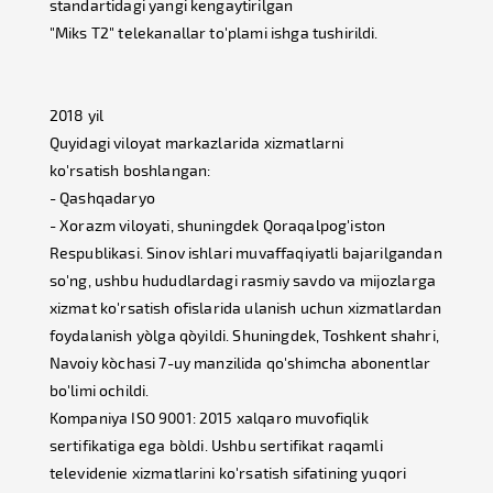
standartidagi yangi kengaytirilgan
"Miks T2" telekanallar to'plami ishga tushirildi.
2018 yil
Quyidagi viloyat markazlarida xizmatlarni
ko'rsatish boshlangan:
- Qashqadaryo
- Xorazm viloyati, shuningdek Qoraqalpog'iston
Respublikasi. Sinov ishlari muvaffaqiyatli bajarilgandan
so'ng, ushbu hududlardagi rasmiy savdo va mijozlarga
xizmat ko'rsatish ofislarida ulanish uchun xizmatlardan
foydalanish yo`lga qo`yildi. Shuningdek, Toshkent shahri,
Navoiy ko`chasi 7-uy manzilida qo'shimcha abonentlar
bo'limi ochildi.
Kompaniya ISO 9001: 2015 xalqaro muvofiqlik
sertifikatiga ega bo`ldi. Ushbu sertifikat raqamli
televidenie xizmatlarini ko'rsatish sifatining yuqori