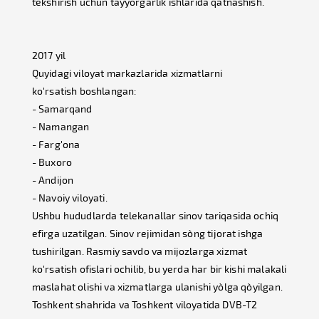
tekshirish uchun tayyorgarlik ishlarida qatnashish.
2017 yil
Quyidagi viloyat markazlarida xizmatlarni
ko'rsatish boshlangan:
- Samarqand
- Namangan
- Farg'ona
- Buxoro
- Andijon
- Navoiy viloyati.
Ushbu hududlarda telekanallar sinov tariqasida ochiq
efirga uzatilgan. Sinov rejimidan so`ng tijorat ishga
tushirilgan. Rasmiy savdo va mijozlarga xizmat
ko'rsatish ofislari ochilib, bu yerda har bir kishi malakali
maslahat olishi va xizmatlarga ulanishi yo`lga qo`yilgan.
Toshkent shahrida va Toshkent viloyatida DVB-T2