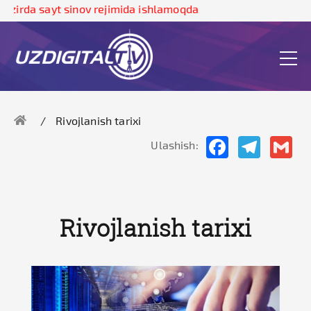
rda sayt sinov rejimida ishlamoqda
Rivojlanish tarixi
Facebook
Telegram
Gma
Ulashish:
Rivojlanish tarixi