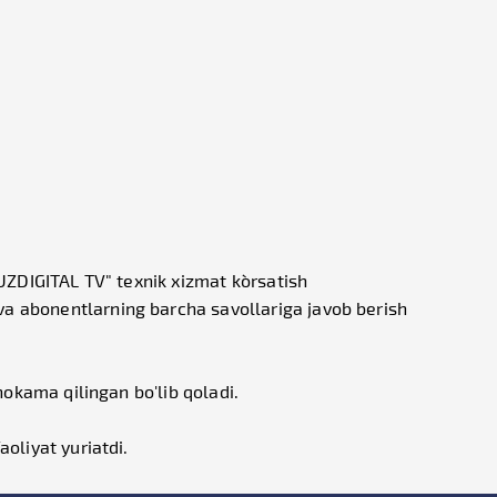
UZDIGITAL TV" texnik xizmat ko`rsatish
a abonentlarning barcha savollariga javob berish
hokama qilingan bo'lib qoladi.
oliyat yuriatdi.