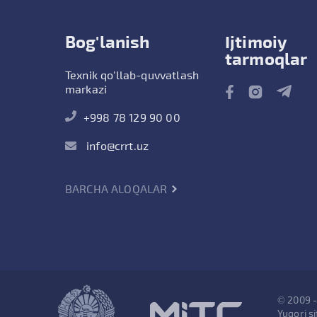
Bog'lanish
Ijtimoiy
tarmoqlar
Texnik qo'llab-quvvatlash
markazi
+998 78 129 90 00
info@crrt.uz
BARCHA ALOQALAR
© 2009 
Yuqori si