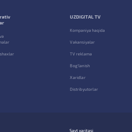
rativ
UZDIGITAL TV
ar
Kompaniya haqida
va
malar
Vakansiyalar
 shaxlar
TV reklama
Bog'lanish
Xaridlar
Distribyutorlar
Sayt xaritasi