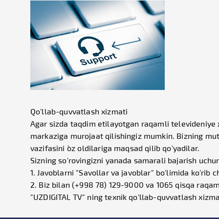
Qo'llab-quvvatlash xizmati
Agar sizda taqdim etilayotgan raqamli televideniye x
markaziga murojaat qilishingiz mumkin. Bizning mut
vazifasini o`z oldilariga maqsad qilib qo'yadilar.
Sizning so'rovingizni yanada samarali bajarish uchun
1. Javoblarni "Savollar va javoblar" bo'limida ko'ri
2. Biz bilan (+998 78) 129-9000 va 1065 qisqa raqam
"UZDIGITAL TV" ning texnik qo'llab-quvvatlash xizmat