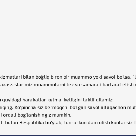
izmatlari bilan bog`liq biron bir muammo yoki savol bo'lsa, "
axassislarimiz muammolarni tez va samarali bartaraf etish v
 quyidagi harakatlar ketma-ketligini taklif qilamiz:
b chiqing. Ko'pincha siz bermoqchi bo'lgan savol allaqachon mu
i orqali bog'lanishingiz mumkin.
i butun Respublika bo'ylab, tun-u-kun dam olish kunlarisiz fa