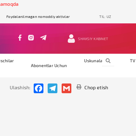
amoqda
Foydalanilmagan nomoddiy aktivlar
TIL:
UZ
SHAXSIY KABINET
ischilar
Uskunalar
TV
Abonentlar Uchun
Facebook
Telegram
Gmail
Ulashish:
Chop etish