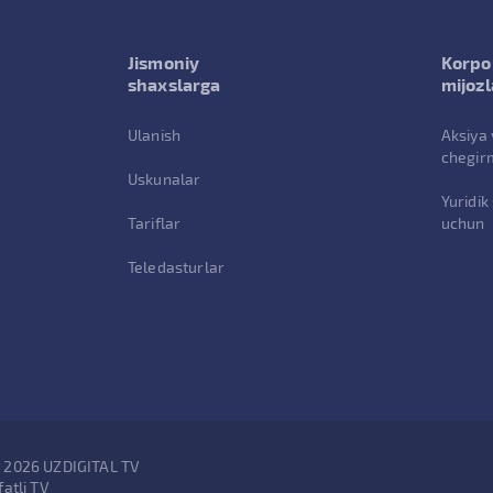
Jismoniy
Korpo
shaxslarga
mijozl
Ulanish
Aksiya 
chegir
Uskunalar
Yuridik
Tariflar
uchun
Teledasturlar
- 2026 UZDIGITAL TV
fatli TV