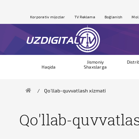
Korporativ mijozlar
TV Reklama
Bog`lanish
Mol
Jismoniy
Distri
Haqida
Shaxslarga
Qo'llab-quvvatlash xizmati
Qo'llab-quvvatla