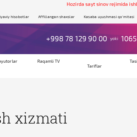
Hozirda sayt sinov rejimida ishl
iyaviy hisobotlar
Affillangan shaxslar
Kasaba uyushmasi qo'mitasi
+998 78 129 90 00
1065
yoki
byutorlar
Raqamli TV
Tas
Tariflar
sh xizmati