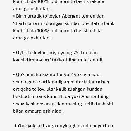
kuni ichida 100% oldindan to'lash shaklida
amalga oshiriladi.
• Bir martalik to'lovlar Abonent tomonidan
Shartnoma imzolangan kundan boshlab 5 bank
kuni ichida 100% oldindan to'lov shaklida
amalga oshiriladi.
• Oylik to'lovlar joriy oyning 25-kunidan
kechiktirmasdan 100% oldindan to'lanadi.
• Qo'shimcha xizmatlar va / yoki ish haqi,
shuningdek sarflanadigan materiallar uchun
ortiqcha to'lov, ular kelib tushgan kundan
boshlab 5 bank kuni ichida yoki Abonentning
shaxsiy hisobvarag'idan mablag 'kelib tushishi
bilan amalga oshiriladi.
To'lov yoki aktlarga quyidagi usulda buyurtma