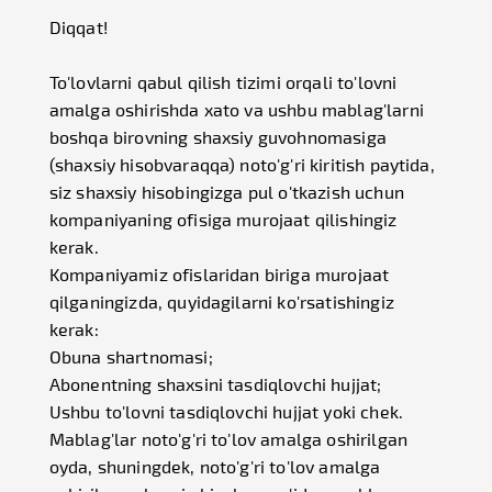
Diqqat!
To'lovlarni qabul qilish tizimi orqali to'lovni
amalga oshirishda xato va ushbu mablag'larni
boshqa birovning shaxsiy guvohnomasiga
(shaxsiy hisobvaraqqa) noto'g'ri kiritish paytida,
siz shaxsiy hisobingizga pul o'tkazish uchun
kompaniyaning ofisiga murojaat qilishingiz
kerak.
Kompaniyamiz ofislaridan biriga murojaat
qilganingizda, quyidagilarni ko'rsatishingiz
kerak:
Obuna shartnomasi;
Abonentning shaxsini tasdiqlovchi hujjat;
Ushbu to'lovni tasdiqlovchi hujjat yoki chek.
Mablag'lar noto'g'ri to'lov amalga oshirilgan
oyda, shuningdek, noto'g'ri to'lov amalga