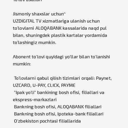
Jismoniy shaxslar uchun^
UZDIGITAL TV xizmatlariga ulanish uchun
to'lovlarni ALOQABANK kassalarida naqd pul
bilan, shuningdek plastik kartalar yordamida
to'lashingiz mumkin.
Abonent to'lovi quyidagi yo'llar bilan to'lanishi
mumkin:
To'lovlarni qabul qilish tizimlari orqali: Paynet,
UZCARD, U-PAY, CLICK, PAYME
"Ipak yo'li" bankining bosh ofisi, filiallari va
ekspress-markazlari
Bankning bosh ofisi, ALOQABANK filiallari
Bankning bosh ofisi, Ipoteka-bank filiallari
O'zbekiston pochtasi filiallarida