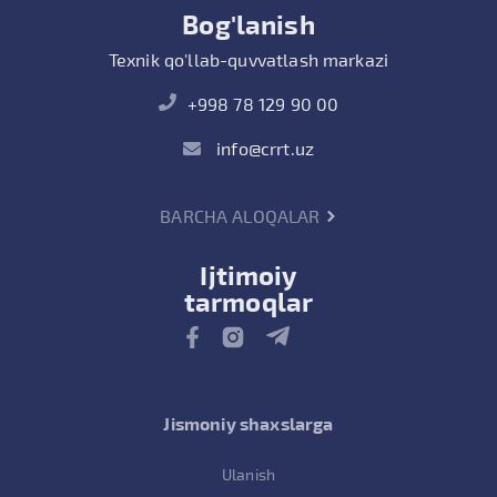
Bog'lanish
Texnik qo'llab-quvvatlash markazi
+998 78 129 90 00
info@crrt.uz
BARCHA ALOQALAR
Ijtimoiy
tarmoqlar
Jismoniy shaxslarga
Ulanish