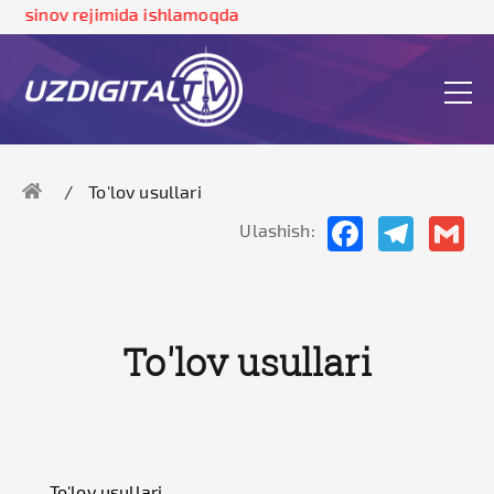
 sinov rejimida ishlamoqda
To'lov usullari
Facebook
Telegram
Gma
Ulashish:
To'lov usullari
To'lov usullari