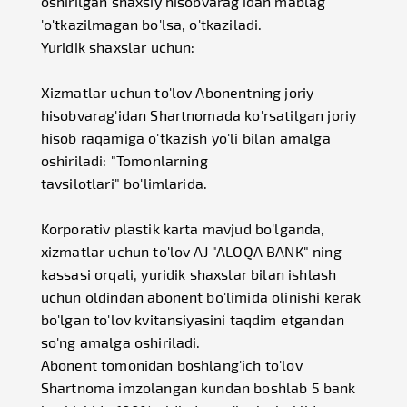
oshirilgan shaxsiy hisobvarag'idan mablag
'o'tkazilmagan bo'lsa, o'tkaziladi.
Yuridik shaxslar uchun:
Xizmatlar uchun to'lov Abonentning joriy
hisobvarag'idan Shartnomada ko'rsatilgan joriy
hisob raqamiga o'tkazish yo'li bilan amalga
oshiriladi: "Tomonlarning
tavsilotlari" bo'limlarida.
Korporativ plastik karta mavjud bo'lganda,
xizmatlar uchun to'lov AJ "ALOQA BANK" ning
kassasi orqali, yuridik shaxslar bilan ishlash
uchun oldindan abonent bo'limida olinishi kerak
bo'lgan to'lov kvitansiyasini taqdim etgandan
so'ng amalga oshiriladi.
Abonent tomonidan boshlang'ich to'lov
Shartnoma imzolangan kundan boshlab 5 bank