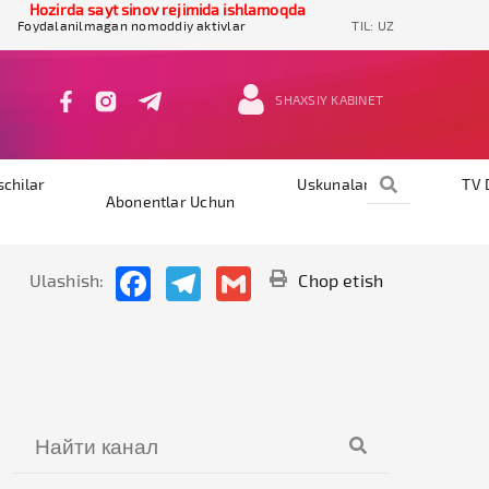
Hozirda sayt sinov rejimida ishlamoqda
Foydalanilmagan nomoddiy aktivlar
TIL:
UZ
SHAXSIY KABINET
schilar
Uskunalar
TV 
Abonentlar Uchun
Facebook
Telegram
Gmail
Ulashish:
Chop etish