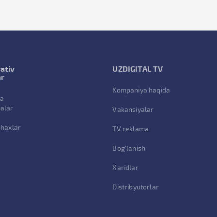
ativ
UZDIGITAL TV
ar
Kompaniya haqida
va
alar
Vakansiyalar
shaxlar
TV reklama
Bog'lanish
Xaridlar
Distribyutorlar