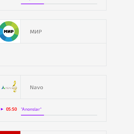
МИР
Navo
05:50
"Anonslar"