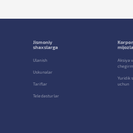
Jismoniy
Korpor
shaxslarga
mijozl
Ulanish
Aksiya 
chegirm
Uskunalar
Yuridik 
Tariflar
uchun
Teledasturlar