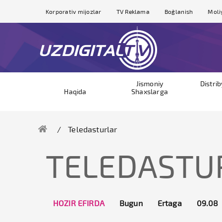
Korporativ mijozlar
TV Reklama
Bog`lanish
Moli
Jismoniy
Distri
Haqida
Shaxslarga
Teledasturlar
TELEDASTU
HOZIR EFIRDA
Bugun
Ertaga
09.08