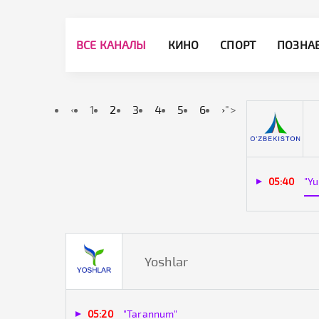
ВСЕ КАНАЛЫ
КИНО
СПОРТ
ПОЗНА
‹
1
2
3
4
5
6
›
">
05:40
"Yu
Yoshlar
05:20
"Tarannum"