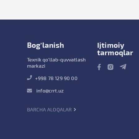
Bog'lanish
Ijtimoiy
tarmoqlar
Texnik qo'llab-quvvatlash
markazi
+998 78 129 90 00
info@crrt.uz
BARCHA ALOQALAR