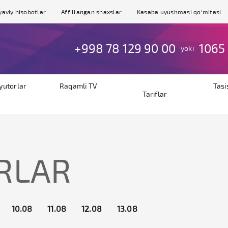
yaviy hisobotlar
Affillangan shaxslar
Kasaba uyushmasi qo'mitasi
+998 78 129 90 00
1065
yoki
byutorlar
Raqamli TV
Tasi
Tariflar
RLAR
10.08
11.08
12.08
13.08