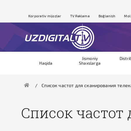
Korporativ mijozlar
TV Reklama
Bog`lanish
Mol
Jismoniy
Distri
Haqida
Shaxslarga
Список частот для сканирования теле
Список частот