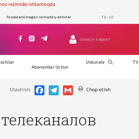
jimida ishlamoqda
Foydalanilmagan nomoddiy aktivlar
TIL:
UZ
SHAXSIY KABINET
ischilar
Uskunalar
TV
Abonentlar Uchun
Facebook
Telegram
Gmail
Ulashish:
Chop etish
 телеканалов