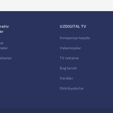
rativ
UZDIGITAL TV
ar
Kompaniya haqida
va
malar
Vakansiyalar
 shaxlar
TV reklama
Bog'lanish
Xaridlar
Distribyutorlar