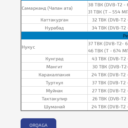
38 ТВК (DVB-Т2 - 
Самарканд (Чапан ата)
31 ТВК (Т – 554 МГ
Каттакурган
32 ТВК (DVB-Т2 
Нурабад
34 ТВК (DVB-Т2 
Ре
37 ТВК (DVB-Т2- 
Нукус
46 ТВК (Т - 674 М
Кунград
43 ТВК (DVB-Т2 
Мангит
30 ТВК (DVB-Т2
Каракалпакия
24 ТВК (DVB-Т2 
Турткул
37 ТВК (DVB-Т2 
Муйнак
27 ТВК (DVB-Т2 
Тахтакупир
26 ТВК (DVB-Т2 
Шуманай
24 ТВК (DVB-Т2 
ORQAGA