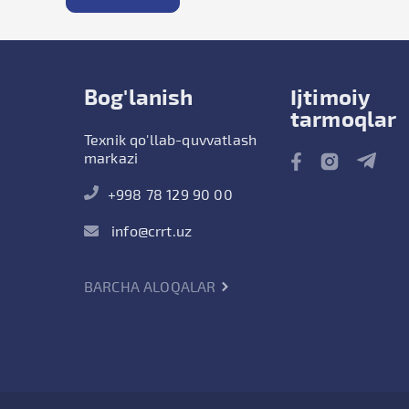
Bog'lanish
Ijtimoiy
tarmoqlar
Texnik qo'llab-quvvatlash
markazi
+998 78 129 90 00
info@crrt.uz
BARCHA ALOQALAR