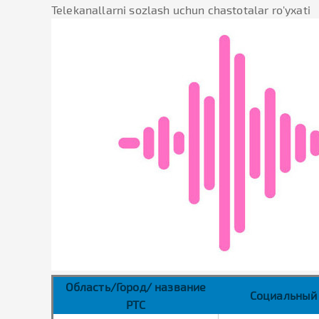
Telekanallarni sozlash uchun chastotalar ro'yxati
Область/Город/ название
Социальный
РТС