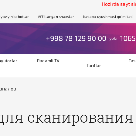
Hozirda sayt sinov re
iyaviy hisobotlar
Affillangan shaxslar
Kasaba uyushmasi qo'mitasi
+998 78 129 90 00
1065
yoki
byutorlar
Raqamli TV
Tas
Tariflar
каналов
 для сканирования