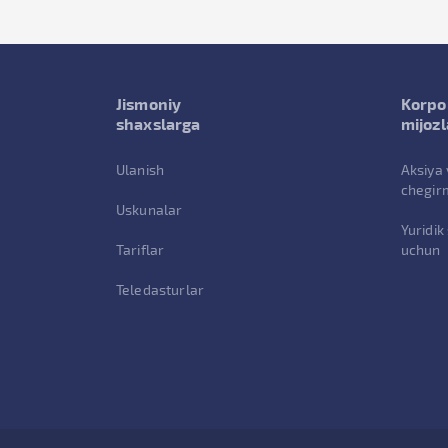
Jismoniy
Korpo
shaxslarga
mijozl
Ulanish
Aksiya 
chegir
Uskunalar
Yuridik
Tariflar
uchun
Teledasturlar