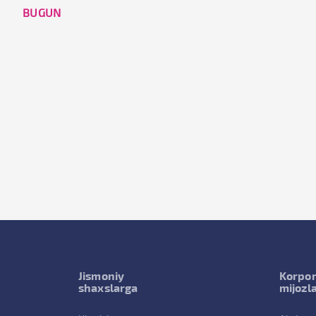
BUGUN
Jismoniy
Korpor
shaxslarga
mijozl