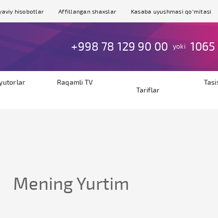
yaviy hisobotlar
Affillangan shaxslar
Kasaba uyushmasi qo'mitasi
+998 78 129 90 00
1065
yoki
byutorlar
Raqamli TV
Tasi
Tariflar
Mening Yurtim