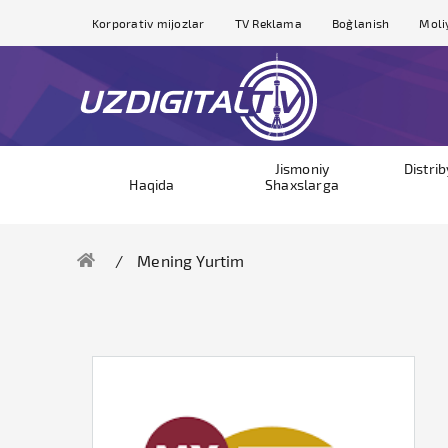
Korporativ mijozlar
TV Reklama
Bog`lanish
Moli
Jismoniy
Distri
Haqida
Shaxslarga
Mening Yurtim