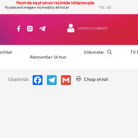
Hozirda sayt sinov rejimida ishlamoqda
Foydalanilmagan nomoddiy aktivlar
TIL:
UZ
SHAXSIY KABINET
schilar
Uskunalar
TV 
Abonentlar Uchun
Facebook
Telegram
Gmail
Ulashish:
Chop etish