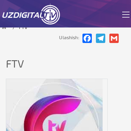
Hozirda sayt sinov rejimida ishlamoqda
FTV
Facebook
Telegram
Gmai
Ulashish:
FTV