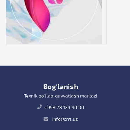
Bog'lanish
Texnik qo'llab-quvvatlash markazi
+998 78 129 90 00
info@crrt.uz