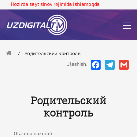
Hozirda sayt sinov rejimida ishlamoqda
Родительский контроль
Facebook
Telegram
Gma
Ulashish:
Родительский
контроль
Ota-ona nazorati