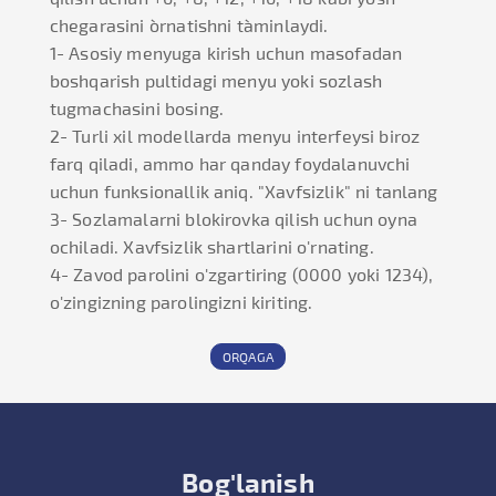
chegarasini o`rnatishni ta`minlaydi.
1- Asosiy menyuga kirish uchun masofadan
boshqarish pultidagi menyu yoki sozlash
tugmachasini bosing.
2- Turli xil modellarda menyu interfeysi biroz
farq qiladi, ammo har qanday foydalanuvchi
uchun funksionallik aniq. "Xavfsizlik" ni tanlang
3- Sozlamalarni blokirovka qilish uchun oyna
ochiladi. Xavfsizlik shartlarini o'rnating.
4- Zavod parolini o'zgartiring (0000 yoki 1234),
o'zingizning parolingizni kiriting.
ORQAGA
Bog'lanish