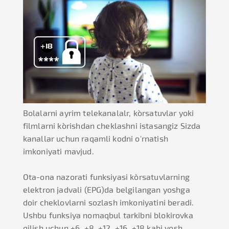
Bolalarni ayrim telekanalalr, ko`rsatuvlar yoki
filmlarni ko`rishdan cheklashni istasangiz Sizda
kanallar uchun raqamli kodni o'rnatish
imkoniyati mavjud.
Ota-ona nazorati funksiyasi ko`rsatuvlarning
elektron jadvali (EPG)da belgilangan yoshga
doir cheklovlarni sozlash imkoniyatini beradi.
Ushbu funksiya nomaqbul tarkibni blokirovka
qilish uchun +6, +8, +12, +16, +18 kabi yosh