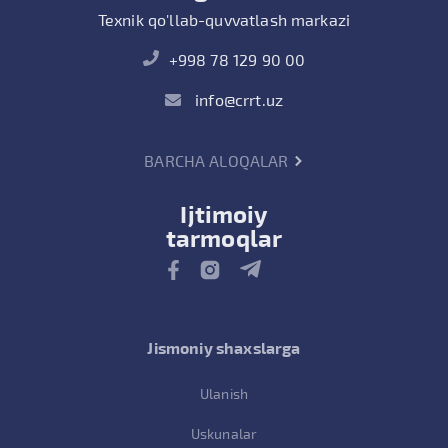
Texnik qo'llab-quvvatlash markazi
+998 78 129 90 00
info@crrt.uz
BARCHA ALOQALAR
Ijtimoiy
tarmoqlar
Jismoniy shaxslarga
Ulanish
Uskunalar