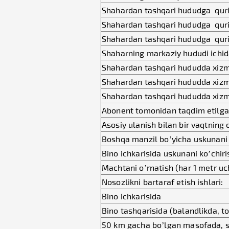
Shahardan tashqari hududga quri
Shahardan tashqari hududga quri
Shahardan tashqari hududga quri
Shaharning markaziy hududi ichid
Shahardan tashqari hududda xizm
Shahardan tashqari hududda xizm
Shahardan tashqari hududda xizma
Abonent tomonidan taqdim etilgan
Asosiy ulanish bilan bir vaqtning 
Boshqa manzil bo’yicha uskunani 
Bino ichkarisida uskunani ko’chiri
Machtani o’rnatish (har 1 metr u
Nosozlikni bartaraf etish ishlari:
Bino ichkarisida
Bino tashqarisida (balandlikda, 
50 km gacha bo’lgan masofada, si