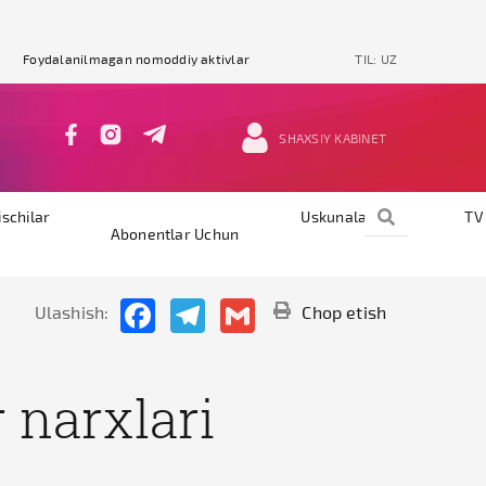
Foydalanilmagan nomoddiy aktivlar
TIL:
UZ
SHAXSIY KABINET
ischilar
Uskunalar
TV
Abonentlar Uchun
Facebook
Telegram
Gmail
Ulashish:
Chop etish
 narxlari