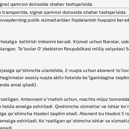
gnal qamrovi doirasida shahar tashqarisida
transportda, signal qamrovi doirasida shahar tashqarisida
provayderning pullik xizmatlaridan foydalanish huquqini bera
iv holatga keltirish imkonini beradi. Xizmat uchun Narxlar, u
olangan. To’lovlar O’zbekiston Respublikasi milliy valyutasi 
 rejasiga qo’shimcha ulanishda, 2-nuqta uchun abonent to’lov
hegirmalar asosiy nuqta aktiv holatda bo’lganidagina taqdim
ganda amal qiladi).
rsatilgan. Antennani o’rnatish uchun, machta mijoz tomonida
gan holda amalga oshiriladi. Qoshimcha xizmatlar va ishlar k
tga qo’shimcha hisobni taqdim etadi. Abonent bu hisobni 5 ish
alga oshiriladi. Ko’rsatilgan qo’shimcha ishlar va xizmatlar 
lanadi.