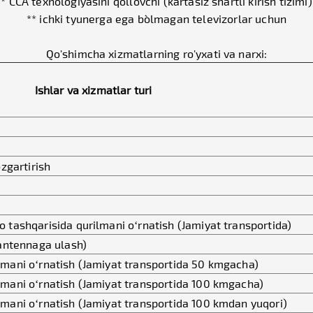
* CCA texnologiyasini qo`llovchi (kartasiz shartli kirish tizimi)
** ichki tyunerga ega bo`lmagan televizorlar uchun
Qo'shimcha xizmatlarning ro'yxati va narxi:
Ishlar va xizmatlar turi
zgartirish
 tashqarisida qurilmani o‘rnatish (Jamiyat transportida)
 antennaga ulash)
mani o‘rnatish (Jamiyat transportida 50 kmgacha)
mani o‘rnatish (Jamiyat transportida 100 kmgacha)
mani o‘rnatish (Jamiyat transportida 100 kmdan yuqori)