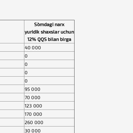
So`mdagi narx
yuridik shaxslar uchun
12% QQS bilan birga
40 000
0
0
0
0
95 000
70 000
123 000
170 000
260 000
30 000