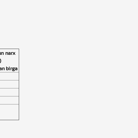
un narx
)
an birga