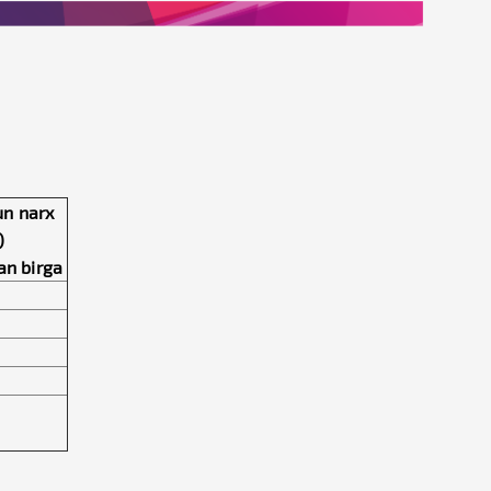
un narx
)
an birga