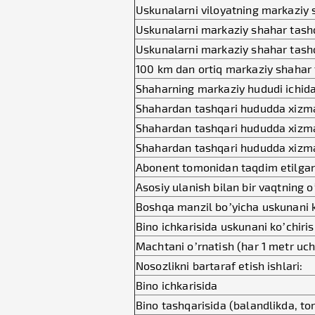
Uskunalarni viloyatning markaziy s
Uskunalarni markaziy shahar tash
Uskunalarni markaziy shahar tash
100 km dan ortiq markaziy shahar 
Shaharning markaziy hududi ichida
Shahardan tashqari hududda xizma
Shahardan tashqari hududda xizma
Shahardan tashqari hududda xizma
Abonent tomonidan taqdim etilgan 
Asosiy ulanish bilan bir vaqtning 
Boshqa manzil bo’yicha uskunani k
Bino ichkarisida uskunani ko’chiri
Machtani o’rnatish (har 1 metr uc
Nosozlikni bartaraf etish ishlari:
Bino ichkarisida
Bino tashqarisida (balandlikda, t