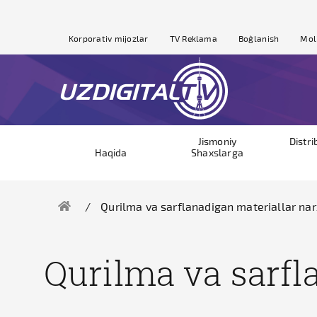
Korporativ mijozlar
TV Reklama
Bog`lanish
Mol
Jismoniy
Distri
Haqida
Shaxslarga
Qurilma va sarflanadigan materiallar nar
Qurilma va sarfl