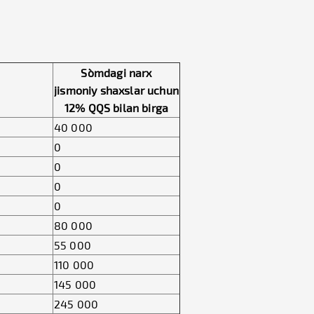
So`mdagi narx
jismoniy shaxslar uchun
12% QQS bilan birga
40 000
0
0
0
0
80 000
55 000
110 000
145 000
245 000