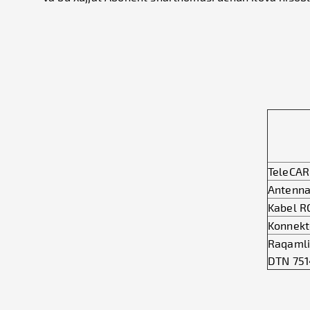
TeleCARD
Antenna
Kabel R
Konnekto
Raqamli
DTN 751