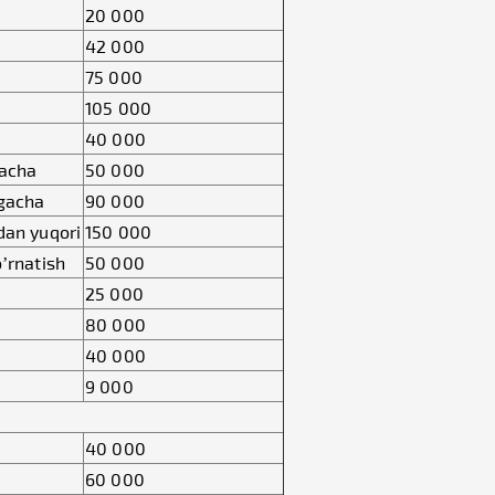
20 000
42 000
75 000
105 000
40 000
gacha
50 000
mgacha
90 000
dan yuqori
150 000
o’rnatish
50 000
25 000
80 000
40 000
9 000
40 000
60 000