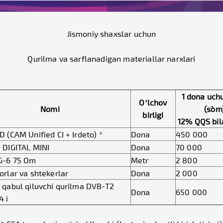
Jismoniy shaxslar uchun
Qurilma va sarflanadigan materiallar narxlari
1 dona uch
O’lchov
Nomi
(so`m
birligi
12% QQS bil
 (CAM Unified CI + Irdeto) *
Dona
450 000
 DIGITAL MINI
Dona
70 000
G-6 75 Оm
Metr
2 800
rlar va shtekerlar
Dona
2 000
 qabul qiluvchi qurilma DVB-T2
Dona
650 000
4 i