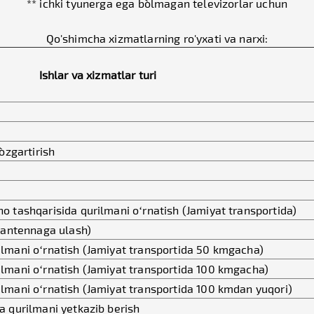
** ichki tyunerga ega bo`lmagan televizorlar uchun
Qo'shimcha xizmatlarning ro'yxati va narxi:
Ishlar va xizmatlar turi
`zgartirish
o tashqarisida qurilmani o‘rnatish (Jamiyat transportida)
i antennaga ulash)
lmani o‘rnatish (Jamiyat transportida 50 kmgacha)
lmani o‘rnatish (Jamiyat transportida 100 kmgacha)
mani o‘rnatish (Jamiyat transportida 100 kmdan yuqori)
a qurilmani yetkazib berish