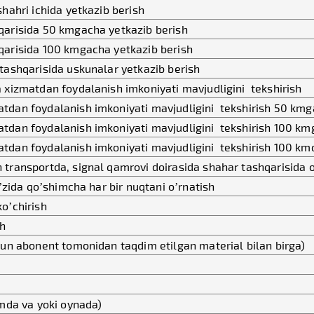
hahri ichida yetkazib berish
qarisida 50 kmgacha yetkazib berish
qarisida 100 kmgacha yetkazib berish
tashqarisida uskunalar yetkazib berish
 xizmatdan foydalanish imkoniyati mavjudligini tekshirish
tdan foydalanish imkoniyati mavjudligini tekshirish 50 km
tdan foydalanish imkoniyati mavjudligini tekshirish 100 k
tdan foydalanish imkoniyati mavjudligini tekshirish 100 km
transportda, signal qamrovi doirasida shahar tashqarisida 
o’zida qo’shimcha har bir nuqtani o’rnatish
o’chirish
sh
hun abonent tomonidan taqdim etilgan material bilan birga)
omda va yoki oynada)