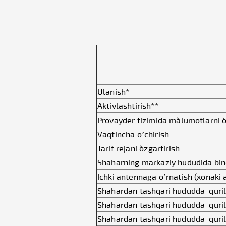
Ulanish*
Aktivlashtirish**
Provayder tizimida ma`lumotlarni o`
Vaqtincha o’chirish
Tarif rejani o`zgartirish
Shaharning markaziy hududida bino
Ichki antennaga o’rnatish (xonaki
Shahardan tashqari hududda quril
Shahardan tashqari hududda quril
Shahardan tashqari hududda quril