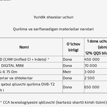
Yuridik shaxslar uchun
Qurilma va sarflanadigan materiallar narxlari
1 dona uch
O’lchov
Nomi
(so`m
birligi
12% QQS bil
 (CAM Unified CI + Irdeto) *
Dona
450 000
 DIGITAL MINI
Dona
70 000
G-6 75 Оm
Metr
3 000
rlar va shtekerlar
Dona
2 500
 qabul qiluvchi qurilma DVB-T2
Dona
650 000
4 i
* CCA texnologiyasini qo`llovchi (kartasiz shartli kirish tizimi)