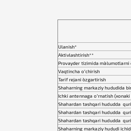
Ulanish*
Aktivlashtirish**
Provayder tizimida ma`lumotlarni o
Vaqtincha o’chirish
Tarif rejani o`zgartirish
Shaharning markaziy hududida bin
Ichki antennaga o’rnatish (xonak
Shahardan tashqari hududda quri
Shahardan tashqari hududda quri
Shahardan tashqari hududda quril
Shaharning markaziy hududi ichid