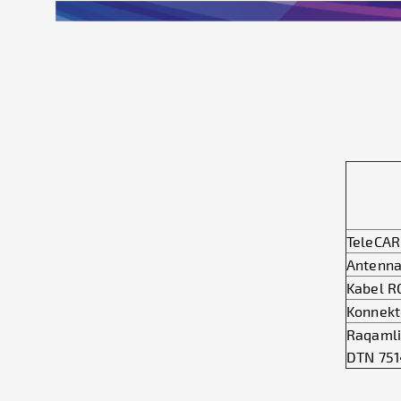
TeleCARD
Antenna
Kabel R
Konnekto
Raqamli
DTN 751