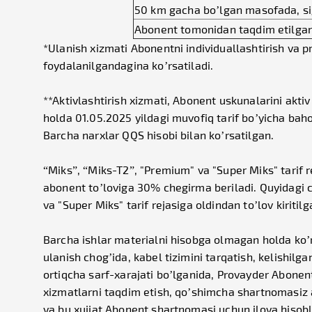
50 km gacha bo’lgan masofada, si
Abonent tomonidan taqdim etilgan 
*Ulanish xizmati Abonentni individuallashtirish va 
foydalanilgandagina ko’rsatiladi.
**Aktivlashtirish xizmati, Abonent uskunalarini akt
holda
01.05.2025
yildagi muvofiq tarif bo’yicha bah
Barcha narxlar QQS hisobi bilan ko’rsatilgan.
“Miks”, “Miks-T2”, "Premium" va "Super Miks" tarif
abonent to’loviga 30% chegirma beriladi. Quyidagi c
va "Super Miks" tarif rejasiga oldindan to’lov kiritil
Barcha ishlar materialni hisobga olmagan holda ko’
ulanish chog’ida, kabel tizimini tarqatish, kelishil
ortiqcha sarf-xarajati bo’lganida, Provayder Abonen
xizmatlarni taqdim etish, qo’shimcha shartnomasiz am
va bu xujjat Abonent shartnomasi uchun ilova hisob