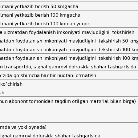
lmani yetkazib berish 50 kmgacha
lmani yetkazib berish 100 kmgacha
lmani yetkazib berish 100 kmdan yuqori
a xizmatdan foydalanish imkoniyati mavjudligini tekshirish
atdan foydalanish imkoniyati mavjudligini tekshirish 50 k
atdan foydalanish imkoniyati mavjudligini tekshirish 100 k
tdan foydalanish imkoniyati mavjudligini tekshirish 100 k
 transportda, signal qamrovi doirasida shahar tashqarisida
o’zida qo’shimcha har bir nuqtani o’rnatish
ko’chirish
sh
chun abonent tomonidan taqdim etilgan material bilan birga)
tomda va yoki oynada)
gnal qamrovi doirasida shahar tashqarisida