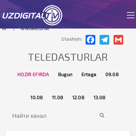
ozirda sayt sinov rejimida ishlamoqda
Teledasturlar
Facebook
Telegram
Gmai
Ulashish:
TELEDASTURLAR
HOZIR EFIRDA
Bugun
Ertaga
09.08
10.08
11.08
12.08
13.08