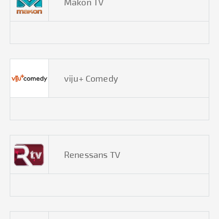
Makon TV
viju+ Comedy
Renessans TV