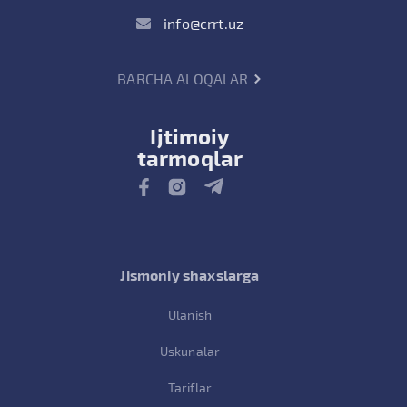
info@crrt.uz
BARCHA ALOQALAR
Ijtimoiy
tarmoqlar
Jismoniy shaxslarga
Ulanish
Uskunalar
Tariflar