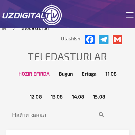
Hozirda sayt sinov rejimida ishlamoqda
Teledasturlar
Facebook
Telegram
Gmai
Ulashish:
TELEDASTURLAR
HOZIR EFIRDA
Bugun
Ertaga
11.08
12.08
13.08
14.08
15.08