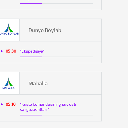
Dunyo Bo`ylab
05:30
"Ekspedisiya"
Mahalla
05:10
"Kusto komandasining suv osti
sarguzashtlari"