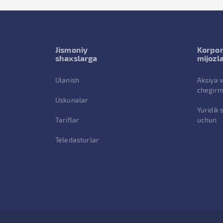
Jismoniy
Korpor
shaxslarga
mijozl
Ulanish
Aksiya 
chegirm
Uskunalar
Yuridik 
Tariflar
uchun
Teledasturlar