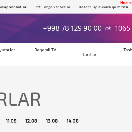
Hozirda sa
yaviy hisobotlar
Affillangan shaxslar
Kasaba uyushmasi qo'mitasi
+998 78 129 90 00
1065
yoki
byutorlar
Raqamli TV
Tasi
Tariflar
RLAR
11.08
12.08
13.08
14.08