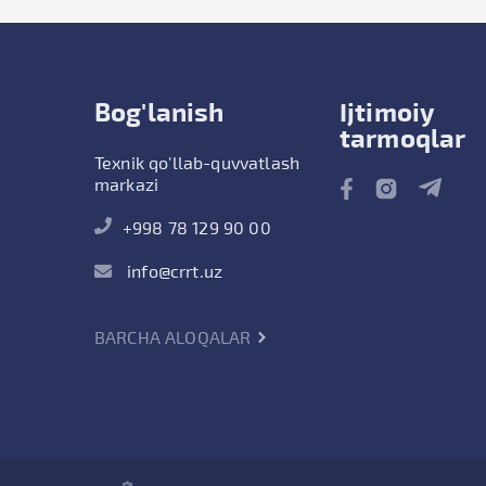
Bog'lanish
Ijtimoiy
tarmoqlar
Texnik qo'llab-quvvatlash
markazi
+998 78 129 90 00
info@crrt.uz
BARCHA ALOQALAR