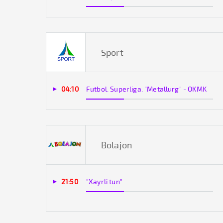
Sport
04:10
Futbol. Superliga. "Metallurg" - OKMK
Bolajon
21:50
"Xayrli tun"