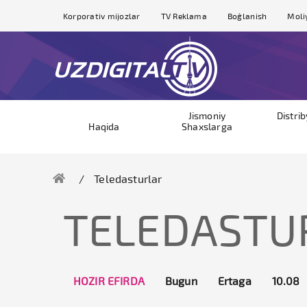
Korporativ mijozlar
TV Reklama
Bog`lanish
Moli
Jismoniy
Distri
Haqida
Shaxslarga
Teledasturlar
TELEDASTU
HOZIR EFIRDA
Bugun
Ertaga
10.08