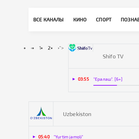
ВСЕ КАНАЛЫ
КИНО
СПОРТ
ПОЗНА
‹
1
2
›
">
Shifo TV
03:55
"Ералаш". [6+]
Uzbekiston
05:40
"Yurtim jamoli"