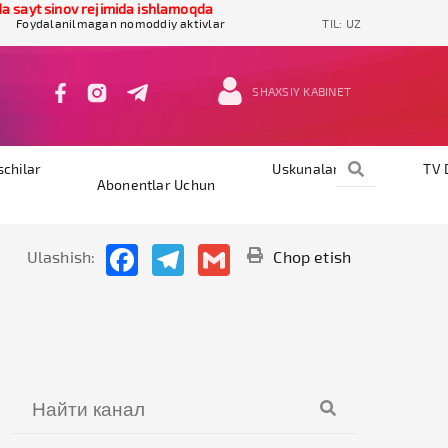
yt sinov rejimida ishlamoqda
Foydalanilmagan nomoddiy aktivlar
TIL:
UZ
SHAXSIY KABINET
schilar
Uskunalar
TV 
Abonentlar Uchun
Facebook
Telegram
Gmail
Ulashish:
Chop etish