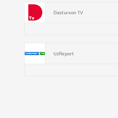
Dasturxon TV
UzReport