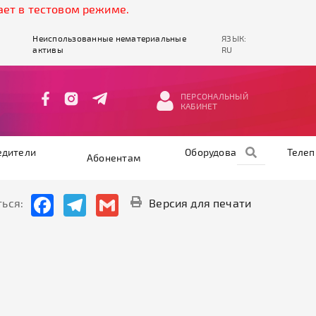
т в тестовом режиме.
Неиспользованные нематериальные
ЯЗЫК:
активы
RU
ПЕРСОНАЛЬНЫЙ
КАБИНЕТ
едители
Оборудование
Теле
Абонентам
Facebook
Telegram
Gmail
ься:
Версия для печати