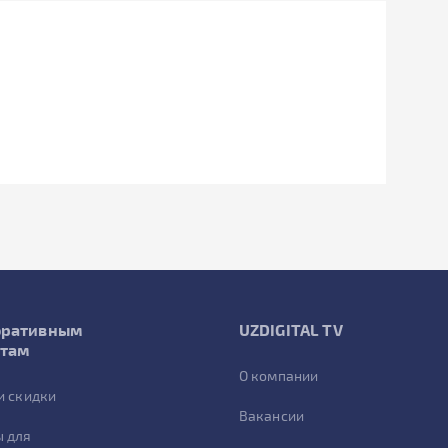
оративным
UZDIGITAL TV
нтам
О компании
и скидки
Вакансии
 для