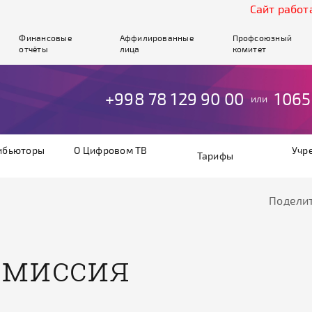
Cайт работае
Финансовые
Аффилированные
Профсоюзный
отчёты
лица
комитет
+998 78 129 90 00
1065
или
ибьюторы
О Цифровом ТВ
Учр
Тарифы
Поделит
омиссия