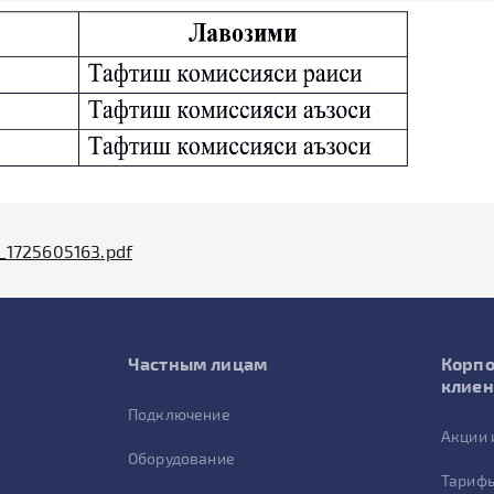
_1725605163.pdf
Частным лицам
Корп
клие
Подключение
Акции 
Оборудование
Тарифы