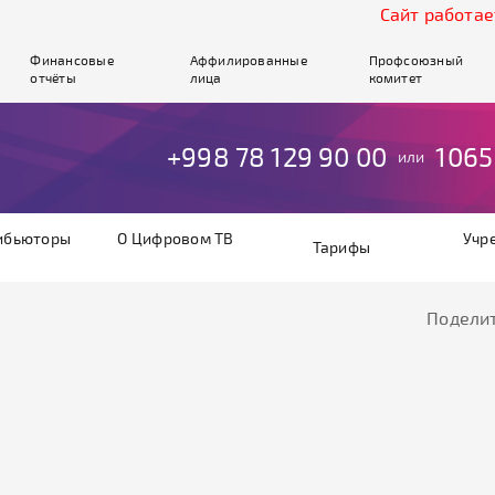
Cайт работает в
Финансовые
Аффилированные
Профсоюзный
отчёты
лица
комитет
+998 78 129 90 00
1065
или
ибьюторы
О Цифровом ТВ
Учр
Тарифы
Поделит