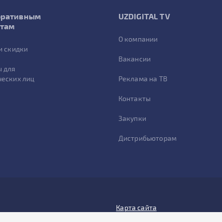
оративным
UZDIGITAL TV
нтам
О компании
и скидки
Вакансии
 для
еских лиц
Реклама на ТВ
Контакты
Закупки
Дистрибьюторам
Карта сайта