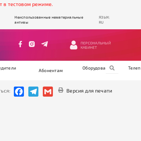
 тестовом режиме.
Неиспользованные нематериальные
ЯЗЫК:
активы
RU
ПЕРСОНАЛЬНЫЙ
КАБИНЕТ
едители
Оборудование
Теле
Абонентам
Facebook
Telegram
Gmail
ься:
Версия для печати