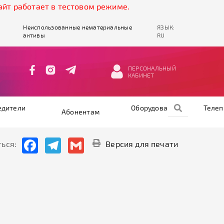
работает в тестовом режиме.
Неиспользованные нематериальные
ЯЗЫК:
активы
RU
ПЕРСОНАЛЬНЫЙ
КАБИНЕТ
едители
Оборудование
Теле
Абонентам
Facebook
Telegram
Gmail
ься:
Версия для печати