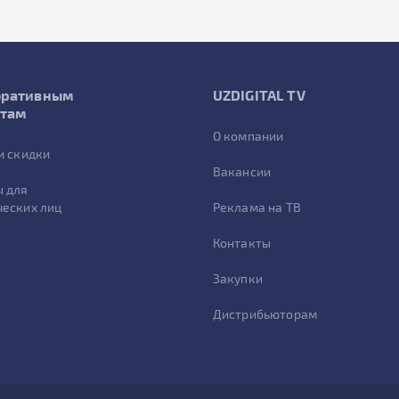
оративным
UZDIGITAL TV
нтам
О компании
и скидки
Вакансии
 для
еских лиц
Реклама на ТВ
Контакты
Закупки
Дистрибьюторам