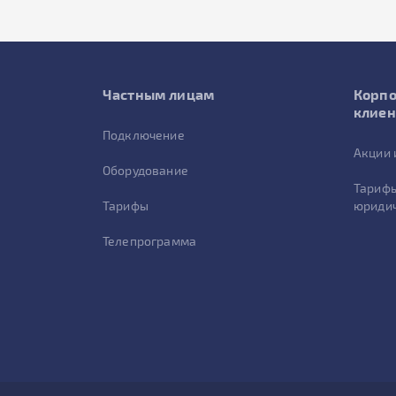
Частным лицам
Корп
клие
Подключение
Акции 
Оборудование
Тарифы
Тарифы
юридич
Телепрограмма