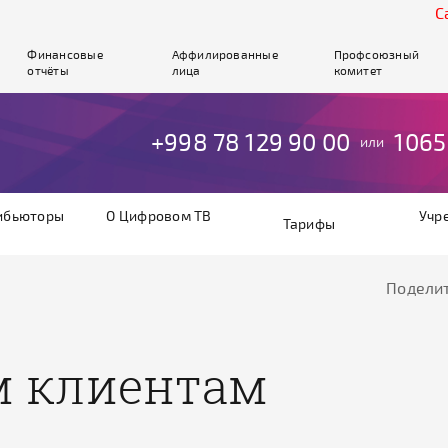
Cайт 
Финансовые
Аффилированные
Профсоюзный
отчёты
лица
комитет
+998 78 129 90 00
1065
или
ибьюторы
О Цифровом ТВ
Учр
Тарифы
Поделит
м клиентам