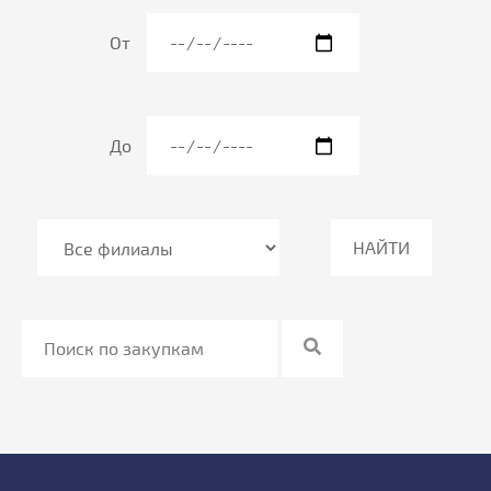
От
До