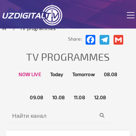
The site is currently in test mode.
TV programmes
Facebook
Telegram
Gmai
Share:
TV PROGRAMMES
NOW LIVE
Today
Tomorrow
08.08
09.08
10.08
11.08
12.08