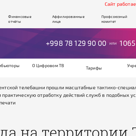
Cайт работает в т
Финансовые
Аффилированные
Профсоюзный
отчёты
лица
комитет
+998 78 129 90 00
1065
или
ибьюторы
О Цифровом ТВ
Учр
Тарифы
кентской телебашни прошли масштабные тактико-специа
 практическую отработку действий служб в подобных ус
 печати
ода на территории