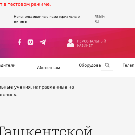
естовом режиме.
Неиспользованные нематериальные
ЯЗЫК:
активы
RU
ПЕРСОНАЛЬНЫЙ
КАБИНЕТ
едители
Оборудование
Теле
Абонентам
льные учения, направленные на
ловиях.
 Ташкентской