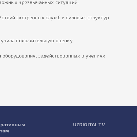
зможных чрезвычайных ситуаций.
йствий экстренных служб и силовых структур
олучила положительную оценку.
и оборудования, задействованных в учениях
оративным
UZDIGITAL TV
нтам