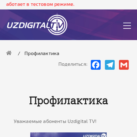
 работает в тестовом режиме.
Профилактика
Facebook
Telegram
Gma
Поделиться:
Профилактика
Уважаемые абоненты Uzdigital TV!