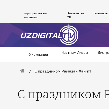
Корпоративным
Реклама на
Контакты
клиентам
ТВ
Частным Лицам
Дистр
О Компании
С праздником Рамазан Хайит!
С праздником 