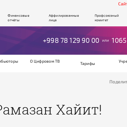
Cайт раб
Финансовые
Аффилированные
Профсоюзный
отчёты
лица
комитет
+998 78 129 90 00
1065
или
ибьюторы
О Цифровом ТВ
Учр
Тарифы
Поделит
Рамазан Хайит!