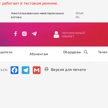
отает в тестовом режиме.
Неиспользованные нематериальные
ЯЗЫК:
активы
RU
ПЕРСОНАЛЬНЫЙ
КАБИНЕТ
едители
Оборудование
Теле
Абонентам
Facebook
Telegram
Gmail
ься:
Версия для печати