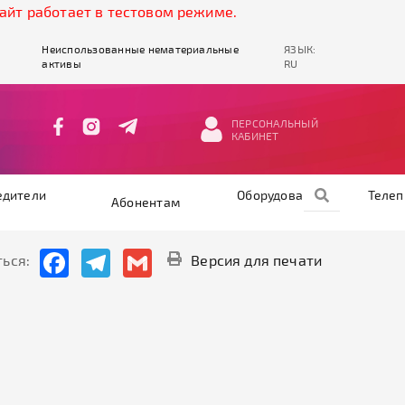
работает в тестовом режиме.
Неиспользованные нематериальные
ЯЗЫК:
активы
RU
ПЕРСОНАЛЬНЫЙ
КАБИНЕТ
едители
Оборудование
Теле
Абонентам
Facebook
Telegram
Gmail
ься:
Версия для печати