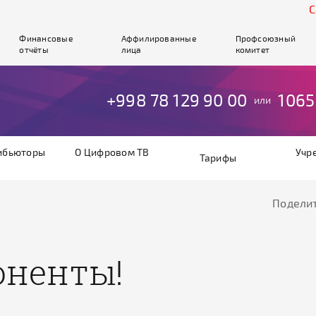
Cайт 
Финансовые
Аффилированные
Профсоюзный
отчёты
лица
комитет
+998 78 129 90 00
1065
или
ибьюторы
О Цифровом ТВ
Учр
Тарифы
Поделит
оненты!