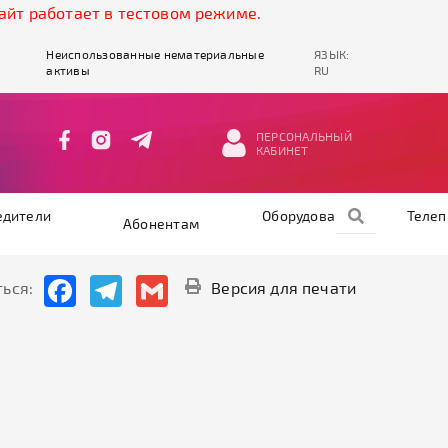
 работает в тестовом режиме.
Неиспользованные нематериальные
ЯЗЫК:
активы
RU
ПЕРСОНАЛЬНЫЙ
КАБИНЕТ
едители
Оборудование
Теле
Абонентам
Facebook
Telegram
Gmail
ься:
Версия для печати