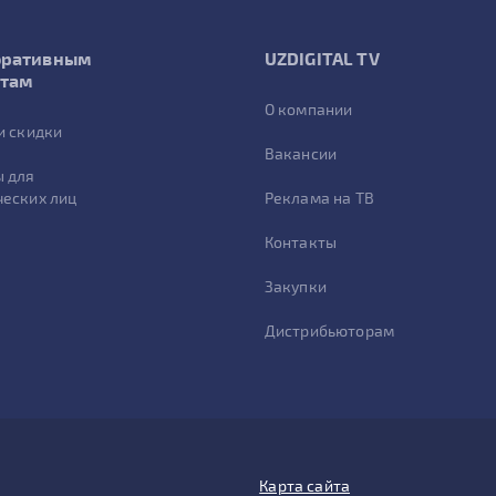
оративным
UZDIGITAL TV
нтам
О компании
и скидки
Вакансии
 для
еских лиц
Реклама на ТВ
Контакты
Закупки
Дистрибьюторам
Карта сайта