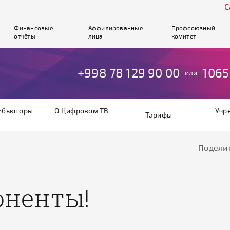
Cайт
Финансовые
Аффилированные
Профсоюзный
отчёты
лица
комитет
+998 78 129 90 00
1065
или
ибьюторы
О Цифровом ТВ
Учр
Тарифы
Поделит
оненты!