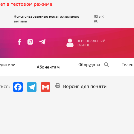
в тестовом режиме.
Неиспользованные нематериальные
ЯЗЫК:
активы
RU
ПЕРСОНАЛЬНЫЙ
КАБИНЕТ
едители
Оборудование
Теле
Абонентам
Facebook
Telegram
Gmail
ься:
Версия для печати