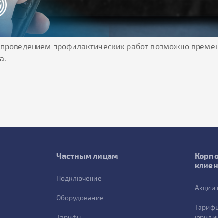
зи с проведением профилактических работ возможно врем
а.
Частным лицам
Корп
клие
Подключение
Акции 
Оборудование
Тарифы
Тарифы
юридич