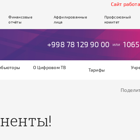
Cайт работает 
Финансовые
Аффилированные
Профсоюзный
отчёты
лица
комитет
+998 78 129 90 00
1065
или
ибьюторы
О Цифровом ТВ
Учр
Тарифы
Поделит
ненты!