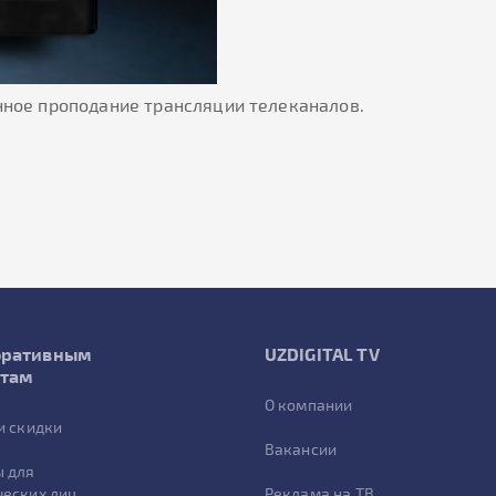
енное проподание трансляции телеканалов.
оративным
UZDIGITAL TV
нтам
О компании
и скидки
Вакансии
 для
еских лиц
Реклама на ТВ