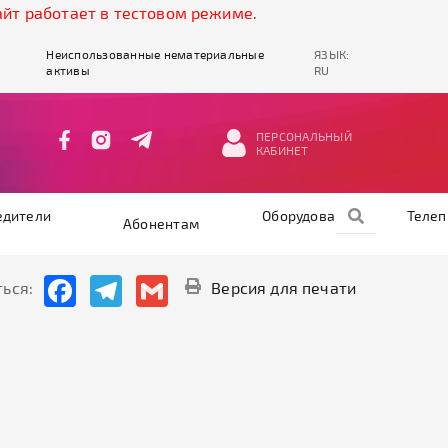
аботает в тестовом режиме.
Неиспользованные нематериальные
ЯЗЫК:
активы
RU
ПЕРСОНАЛЬНЫЙ
КАБИНЕТ
едители
Оборудование
Теле
Абонентам
Facebook
Telegram
Gmail
ься:
Версия для печати