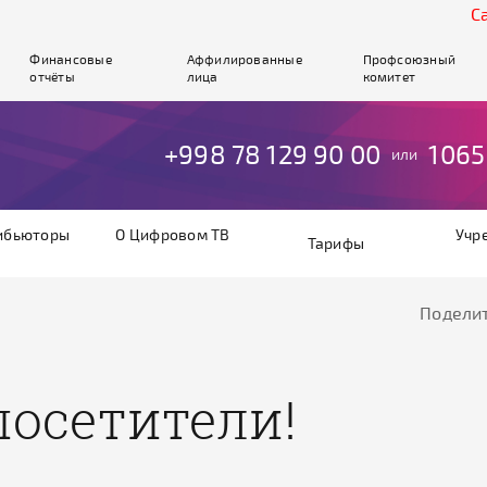
Cайт р
Финансовые
Аффилированные
Профсоюзный
отчёты
лица
комитет
+998 78 129 90 00
1065
или
ибьюторы
О Цифровом ТВ
Учр
Тарифы
Поделит
посетители!