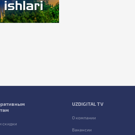
оративным
UZDIGITAL TV
нтам
О компании
и скидки
Вакансии