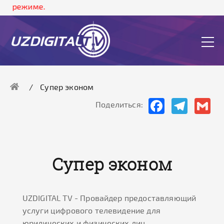
м режиме.
Супер эконом
Facebook
Telegram
Gma
Поделиться:
Супер эконом
UZDIGITAL TV - Провайдер предоставляющий
услуги цифрового телевидение для
юридических и физических лиц.