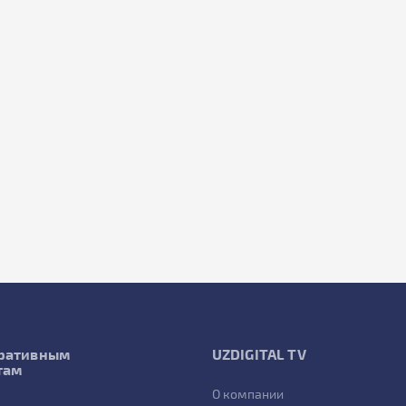
ративным
UZDIGITAL TV
там
О компании