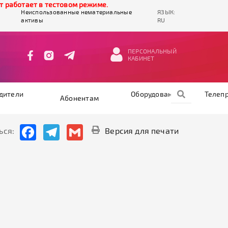
работает в тестовом режиме.
Неиспользованные нематериальные
ЯЗЫК:
активы
RU
ПЕРСОНАЛЬНЫЙ
КАБИНЕТ
дители
Оборудование
Телеп
Абонентам
Facebook
Telegram
Gmail
ься:
Версия для печати