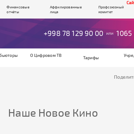
Cайт 
Финансовые
Аффилированные
Профсоюзный
отчёты
лица
комитет
+998 78 129 90 00
1065
или
бьюторы
О Цифровом ТВ
Учре
Тарифы
Поделит
Наше Новое Кино