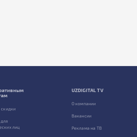
ративным
UZDIGITAL TV
там
О компании
 скидки
Вакансии
 для
еских лиц
Реклама на ТВ