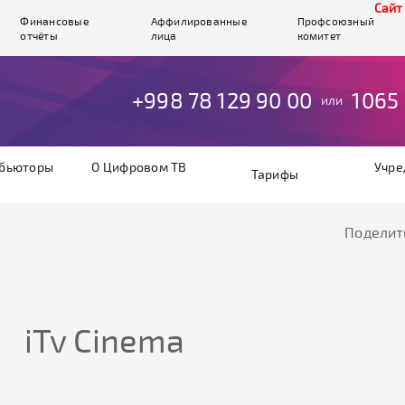
Cайт ра
Финансовые
Аффилированные
Профсоюзный
отчёты
лица
комитет
+998 78 129 90 00
1065
или
бьюторы
О Цифровом ТВ
Учре
Тарифы
Поделит
iTv Cinema