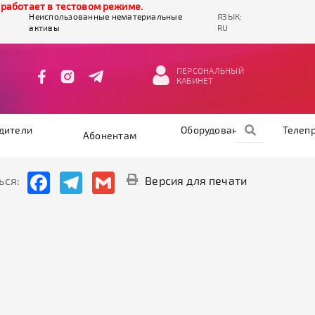
ботает в тестовом режиме.
Неиспользованные нематериальные
ЯЗЫК:
активы
RU
ПЕРСОНАЛЬНЫЙ
КАБИНЕТ
дители
Оборудование
Телеп
Абонентам
Facebook
Telegram
Gmail
ься:
Версия для печати