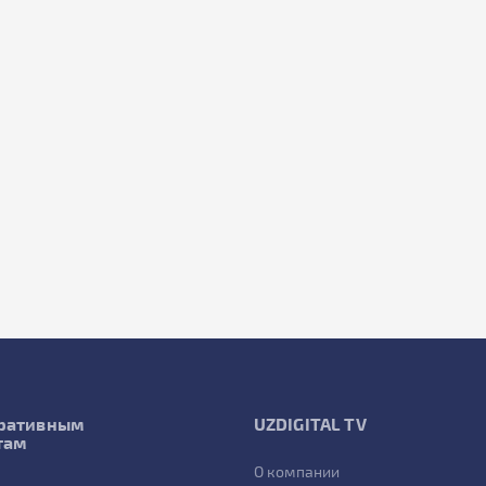
ративным
UZDIGITAL TV
там
О компании