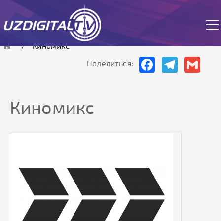
Cайт работает в тестовом режиме.
Киномикс
Facebook
Telegram
Gmai
Поделиться:
Киномикс