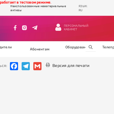
ботает в тестовом режиме.
Неиспользованные нематериальные
ЯЗЫК:
активы
RU
ПЕРСОНАЛЬНЫЙ
КАБИНЕТ
дители
Оборудование
Телеп
Абонентам
Facebook
Telegram
Gmail
ься:
Версия для печати