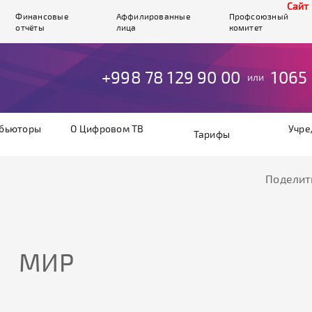
Cайт ра
Финансовые
Аффилированные
Профсоюзный
отчёты
лица
комитет
+998 78 129 90 00
1065
или
бьюторы
О Цифровом ТВ
Учре
Тарифы
Поделит
МИР