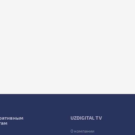
ративным
UZDIGITAL TV
там
О компании