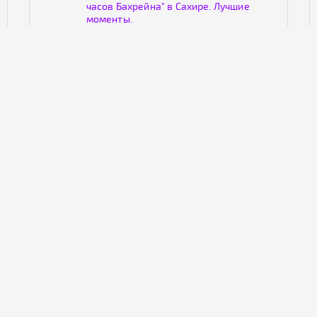
часов Бахрейна" в Сахире. Лучшие
моменты.
Setanta Sports 1 HD
ММА TV