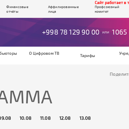
Cайт работает в тестов
Финансовые
Аффилированные
Профсоюзный
отчёты
лица
комитет
+998 78 129 90 00
1065
или
бьюторы
О Цифровом ТВ
Учре
Тарифы
Поделит
РАММА
09.08
10.08
11.08
12.08
13.08