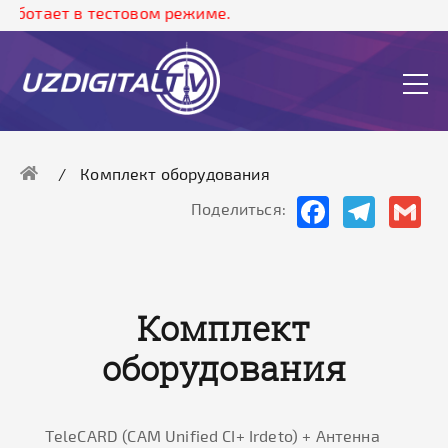
аботает в тестовом режиме.
Комплект оборудования
Facebook
Telegram
Gma
Поделиться:
Комплект
оборудования
ТeleCARD (CAM Unified CI+ Irdeto) + Антенна