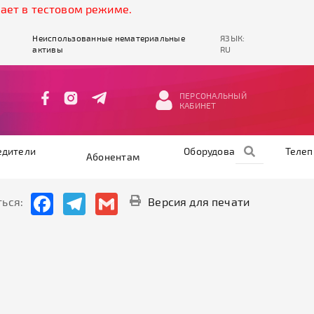
стовом режиме.
Неиспользованные нематериальные
ЯЗЫК:
активы
RU
ПЕРСОНАЛЬНЫЙ
КАБИНЕТ
едители
Оборудование
Теле
Абонентам
Facebook
Telegram
Gmail
ься:
Версия для печати