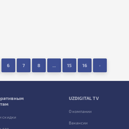
6
7
8
...
15
16
›
оративным
UZDIGITAL TV
нтам
О компании
и скидки
Вакансии
 для