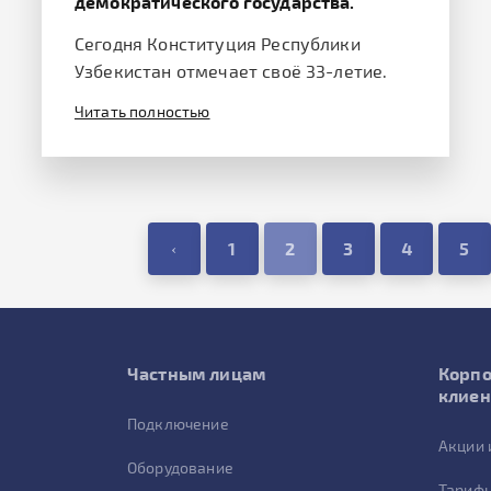
демократического государства.
Сегодня Конституция Республики
Узбекистан отмечает своё 33-летие.
Читать полностью
‹
1
2
3
4
5
Частным лицам
Корп
клие
Подключение
Акции 
Оборудование
Тарифы