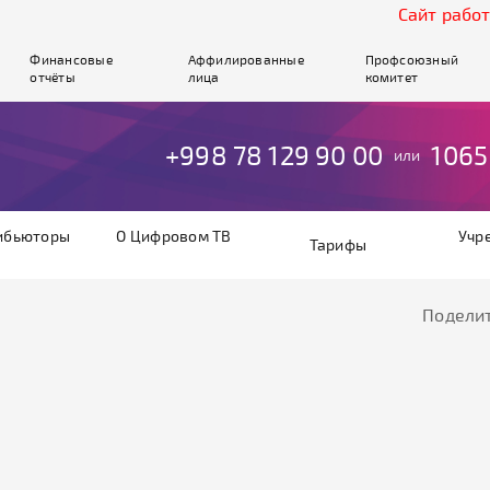
Cайт работает в те
Финансовые
Аффилированные
Профсоюзный
отчёты
лица
комитет
+998 78 129 90 00
1065
или
ибьюторы
О Цифровом ТВ
Учр
Тарифы
Поделит