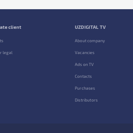
ate client
UZDIGITAL TV
ts
About company
r legal
Vacancies
Ads on TV
Contacts
Purchases
Distributors