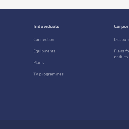
Indoviduals
Corpor
Connection
Discoun
Equipments
Plans fo
entities
Plans
TV programmes