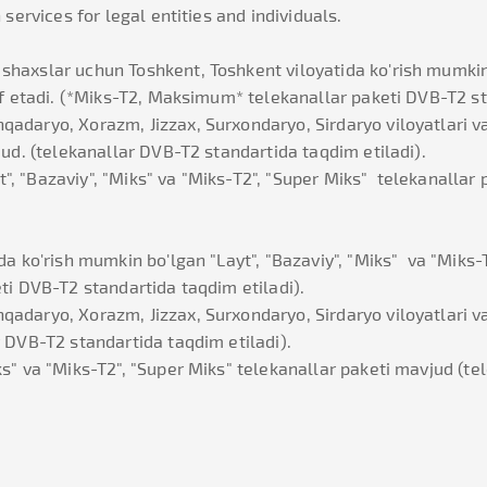
 services for legal entities and individuals.
haxslar uchun Toshkent, Toshkent viloyatida ko'rish mumkin b
f etadi. (*Miks-T2, Maksimum* telekanallar paketi DVB-T2 st
qadaryo, Xorazm, Jizzax, Surxondaryo, Sirdaryo viloyatlari 
jud. (telekanallar DVB-T2 standartida taqdim etiladi).
, "Bazaviy", "Miks" va "Miks-T2", "Super Miks" telekanallar
da ko'rish mumkin bo'lgan "Layt", "Bazaviy", "Miks" va "Miks-
eti DVB-T2 standartida taqdim etiladi).
adaryo, Xorazm, Jizzax, Surxondaryo, Sirdaryo viloyatlari v
r DVB-T2 standartida taqdim etiladi).
ks" va "Miks-T2", "Super Miks" telekanallar paketi mavjud (te