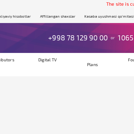
The site is curr
liyaviy hisobotlar
Affillangan shaxslar
Kasaba uyushmasi qo'mitasi
+998 78 129 90 00
1065
or
ributors
Digital TV
Fo
Plans