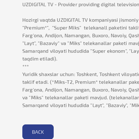
UZDIGITAL TV - Provider providing digital television
Hozirgi vaqtda UZDIGITAL TV kompaniyasi jismoniy s
"Premium*", "Super Miks" telekanall paketini takli
Farg'ona, Andijon, Namangan, Buxoro, Navoiy, Qash
"Layt", "Bazaviy" va "Miks" telekanallar paketi mav
Samarqand viloyati hududida "Super ekonom", "Layt"
taqdim etiladi).
***
Yuridik shaxslar uchun: Toshkent, Toshkent viloyati
taklif etadi. (*Miks-T2, Premium* telekanallar pak
Farg'ona, Andijon, Namangan, Buxoro, Navoiy, Qashq
va "Miks" telekanallar paketi mavjud. (telekanalla
Samarqand viloyati hududida "Layt", "Bazaviy", "Mi
BACK