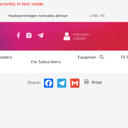
ently in test mode.
Foydalanilmagan nomoddiy aktivlar
LANG:
EN
PERSONAL
CABINET
unders
Equipments
TV 
For Subscribers
Facebook
Telegram
Gmail
Share:
Print