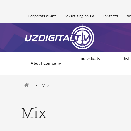
Corporate client
Advertising on TV
Contacts
Mo
Individuals
Dist
About Company
Mix
Mix