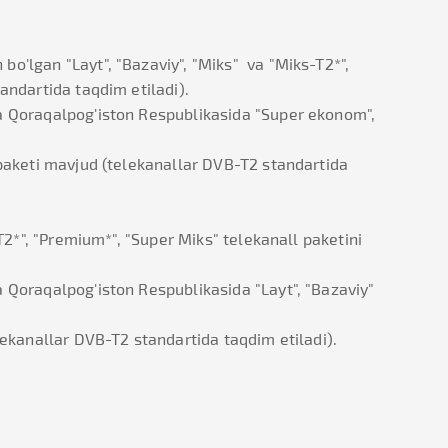
o'lgan "Layt", "Bazaviy", "Miks" va "Miks-T2*",
andartida taqdim etiladi).
va Qoraqalpog'iston Respublikasida "Super ekonom",
 paketi mavjud (telekanallar DVB-T2 standartida
T2*", "Premium*", "Super Miks" telekanall paketini
a Qoraqalpog'iston Respublikasida "Layt", "Bazaviy"
lekanallar DVB-T2 standartida taqdim etiladi).