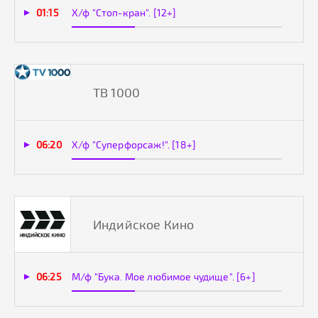
01:15
Х/ф "Стоп-кран". [12+]
ТВ 1000
06:20
Х/ф "Суперфорсаж!". [18+]
Индийское Кино
06:25
М/ф "Бука. Мое любимое чудище". [6+]