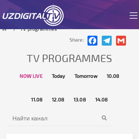
site is currently in test mode.
TV programmes
Facebook
Telegram
Gmai
Share:
TV PROGRAMMES
NOW LIVE
Today
Tomorrow
10.08
11.08
12.08
13.08
14.08