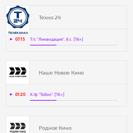
Техно 24
07:15
Т/с "Ликвидация", 6 с. [16+]
Наше Новое Кино
01:20
Х/ф "Тобол". [16+]
Родное Кино