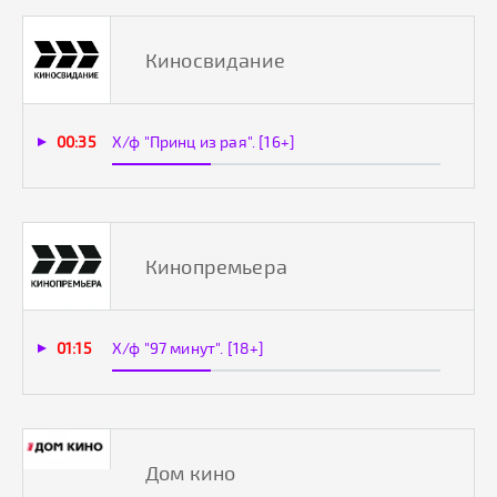
Киносвидание
00:35
Х/ф "Принц из рая". [16+]
Кинопремьера
01:15
Х/ф "97 минут". [18+]
Дом кино